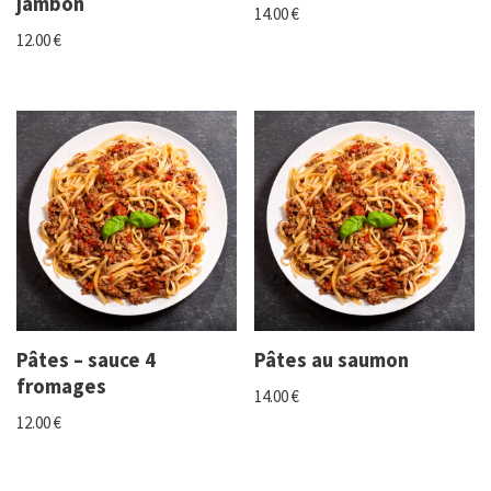
jambon
14.00
€
12.00
€
Pâtes – sauce 4
Pâtes au saumon
fromages
14.00
€
12.00
€