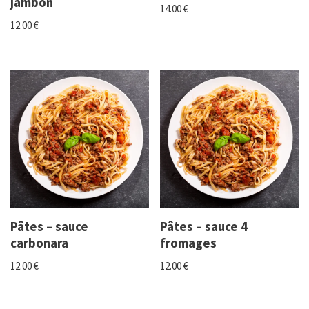
jambon
14.00
€
12.00
€
Pâtes – sauce
Pâtes – sauce 4
carbonara
fromages
12.00
€
12.00
€