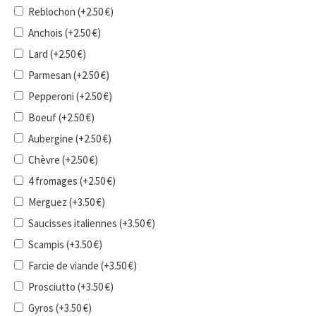
Reblochon
(+
2.50
€
)
Anchois
(+
2.50
€
)
Lard
(+
2.50
€
)
Parmesan
(+
2.50
€
)
Pepperoni
(+
2.50
€
)
Boeuf
(+
2.50
€
)
Aubergine
(+
2.50
€
)
Chèvre
(+
2.50
€
)
4 fromages
(+
2.50
€
)
Merguez
(+
3.50
€
)
Saucisses italiennes
(+
3.50
€
)
Scampis
(+
3.50
€
)
Farcie de viande
(+
3.50
€
)
Prosciutto
(+
3.50
€
)
Gyros
(+
3.50
€
)