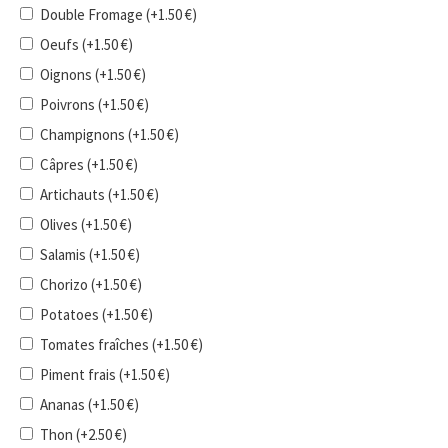
Double Fromage
(+
1.50
€
)
Oeufs
(+
1.50
€
)
Oignons
(+
1.50
€
)
Poivrons
(+
1.50
€
)
Champignons
(+
1.50
€
)
Câpres
(+
1.50
€
)
Artichauts
(+
1.50
€
)
Olives
(+
1.50
€
)
Salamis
(+
1.50
€
)
Chorizo
(+
1.50
€
)
Potatoes
(+
1.50
€
)
Tomates fraîches
(+
1.50
€
)
Piment frais
(+
1.50
€
)
Ananas
(+
1.50
€
)
Thon
(+
2.50
€
)