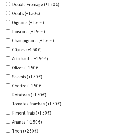
Double Fromage
(+
1.50
€
)
Oeufs
(+
1.50
€
)
Oignons
(+
1.50
€
)
Poivrons
(+
1.50
€
)
Champignons
(+
1.50
€
)
Câpres
(+
1.50
€
)
Artichauts
(+
1.50
€
)
Olives
(+
1.50
€
)
Salamis
(+
1.50
€
)
Chorizo
(+
1.50
€
)
Potatoes
(+
1.50
€
)
Tomates fraîches
(+
1.50
€
)
Piment frais
(+
1.50
€
)
Ananas
(+
1.50
€
)
Thon
(+
2.50
€
)