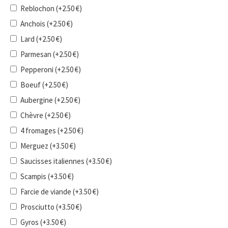
Reblochon
(+
2.50
€
)
Anchois
(+
2.50
€
)
Lard
(+
2.50
€
)
Parmesan
(+
2.50
€
)
Pepperoni
(+
2.50
€
)
Boeuf
(+
2.50
€
)
Aubergine
(+
2.50
€
)
Chèvre
(+
2.50
€
)
4 fromages
(+
2.50
€
)
Merguez
(+
3.50
€
)
Saucisses italiennes
(+
3.50
€
)
Scampis
(+
3.50
€
)
Farcie de viande
(+
3.50
€
)
Prosciutto
(+
3.50
€
)
Gyros
(+
3.50
€
)