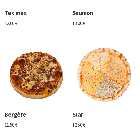
Tex mex
Saumon
12.00
€
13.00
€
Bergère
Star
11.50
€
12.50
€