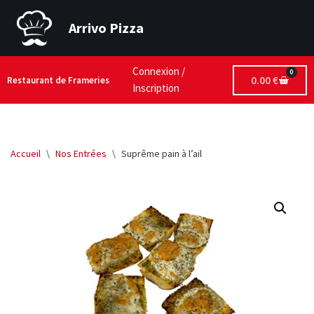
Arrivo Pizza
Aller
au
contenu
Connexion /
0
0.00
€
Restaurant de Frameries
Inscription
Accueil
\
Nos Entrées
\
Suprême pain à l’ail