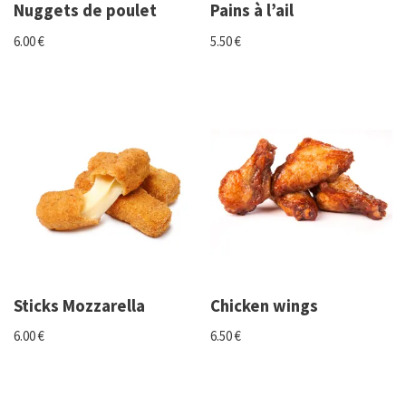
Nuggets de poulet
Pains à l’ail
6.00
€
5.50
€
Sticks Mozzarella
Chicken wings
6.00
€
6.50
€