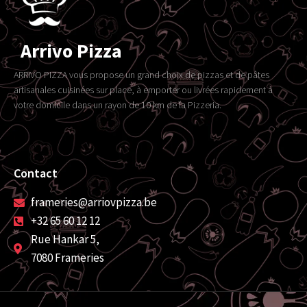
Arrivo Pizza
ARRIVO PIZZA vous propose un grand choix de pizzas et de pâtes
artisanales cuisinées sur place, à emporter ou livrées rapidement à
votre domicile dans un rayon de 10 km de la Pizzeria.
Contact
frameries@arriovpizza.be
+32 65 60 12 12
Rue Hankar 5,
7080 Frameries