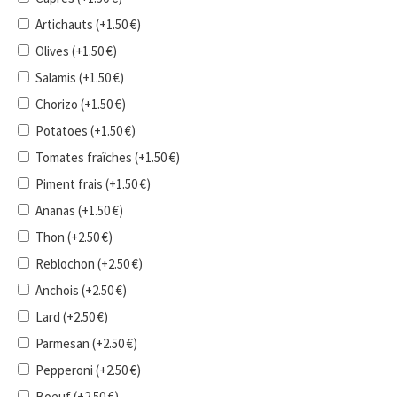
Artichauts
(+
1.50
€
)
Olives
(+
1.50
€
)
Salamis
(+
1.50
€
)
Chorizo
(+
1.50
€
)
Potatoes
(+
1.50
€
)
Tomates fraîches
(+
1.50
€
)
Piment frais
(+
1.50
€
)
Ananas
(+
1.50
€
)
Thon
(+
2.50
€
)
Reblochon
(+
2.50
€
)
Anchois
(+
2.50
€
)
Lard
(+
2.50
€
)
Parmesan
(+
2.50
€
)
Pepperoni
(+
2.50
€
)
Boeuf
(+
2.50
€
)