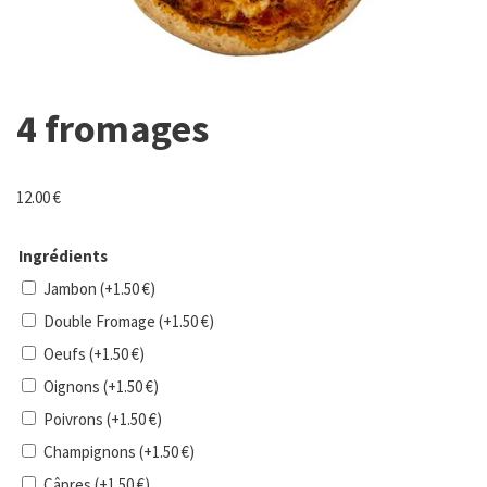
4 fromages
12.00
€
Ingrédients
Jambon
(+
1.50
€
)
Double Fromage
(+
1.50
€
)
Oeufs
(+
1.50
€
)
Oignons
(+
1.50
€
)
Poivrons
(+
1.50
€
)
Champignons
(+
1.50
€
)
Câpres
(+
1.50
€
)