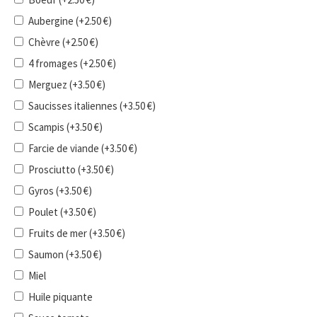
Aubergine
(+
2.50
€
)
Chèvre
(+
2.50
€
)
4 fromages
(+
2.50
€
)
Merguez
(+
3.50
€
)
Saucisses italiennes
(+
3.50
€
)
Scampis
(+
3.50
€
)
Farcie de viande
(+
3.50
€
)
Prosciutto
(+
3.50
€
)
Gyros
(+
3.50
€
)
Poulet
(+
3.50
€
)
Fruits de mer
(+
3.50
€
)
Saumon
(+
3.50
€
)
Miel
Huile piquante