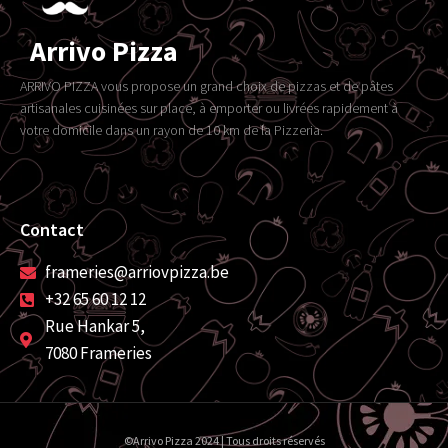
Arrivo Pizza
ARRIVO PIZZA vous propose un grand choix de pizzas et de pâtes
artisanales cuisinées sur place, à emporter ou livrées rapidement à
votre domicile dans un rayon de 10 km de la Pizzeria.
Contact
frameries@arriovpizza.be
+32 65 60 12 12
Rue Hankar 5,
7080 Frameries
©Arrivo Pizza 2024 | Tous droits réservés