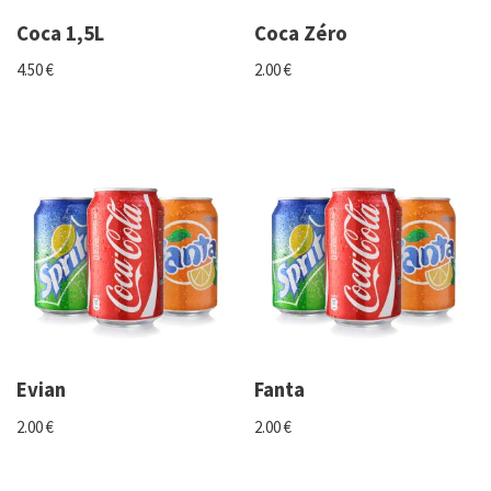
Coca 1,5L
Coca Zéro
4.50
€
2.00
€
Evian
Fanta
2.00
€
2.00
€