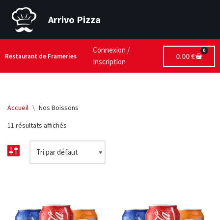
Arrivo Pizza
Aller
au
contenu
Connexion /
0
0.00
€
Restaurant de Frameries
Inscription
Accueil
\
Nos Boissons
11 résultats affichés