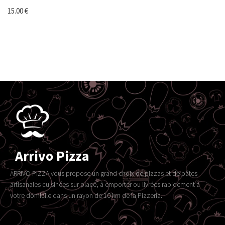
15.00
€
Arrivo Pizza
ARRIVO PIZZA vous propose un grand choix de pizzas et de pâtes
artisanales cuisinées sur place, à emporter ou livrées rapidement à
votre domicile dans un rayon de 10 km de la Pizzeria.