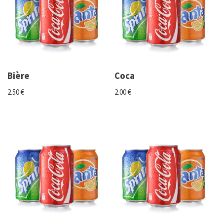
Bière
Coca
2.50
€
2.00
€